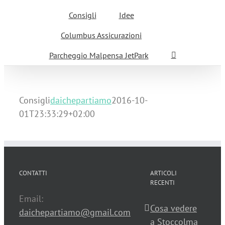
Consigli
Idee
Columbus Assicurazioni
Parcheggio Malpensa JetPark
Consigli
daichepartiamo
2016-10-
01T23:33:29+02:00
CONTATTI
ARTICOLI
RECENTI
Email:
Cosa vedere
daichepartiamo@gmail.com
a Stoccolma