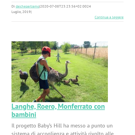
Di
daichepartiamo
|
2020-07-08T23:23:56+02:00
24
Luglio, 2019
|
Continua a leggere
on
Langhe, Roero, Monferrato con
bambini
Il progetto Baby’s Hill ha messo a punto un
sistema di accoglienza e attività rivolto alle