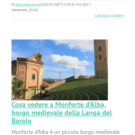
Di
daichepartiamo
|
2020-07-08T23:36:47+02:00
17
Settembre, 2018
|
Continua a leggere
a,
a
Cosa vedere a Monforte d’Alba,
borgo medievale della Langa del
Barolo
Monforte d’Alba è un piccolo borgo medievale