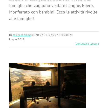
famiglie che vogliono visitare Langhe, Roero,
Monferrato con bambini. Ecco le attività rivolte
alle famiglie!
Di
daichepartiamo
|
2020-07-08T23:27:18+02:00
22
Luglio, 2019
|
Continua a leggere