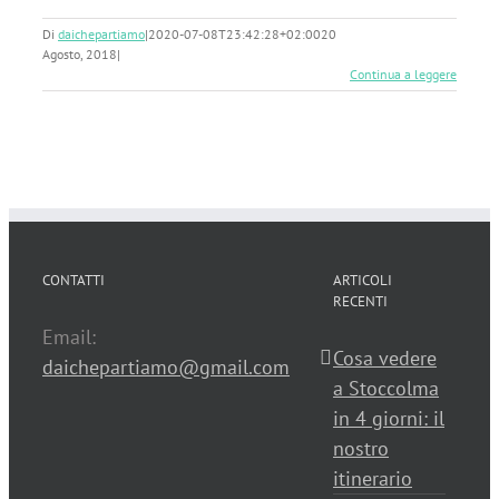
Di
daichepartiamo
|
2020-07-08T23:42:28+02:00
20
Agosto, 2018
|
Continua a leggere
CONTATTI
ARTICOLI
RECENTI
Email:
Cosa vedere
daichepartiamo@gmail.com
a Stoccolma
in 4 giorni: il
nostro
itinerario