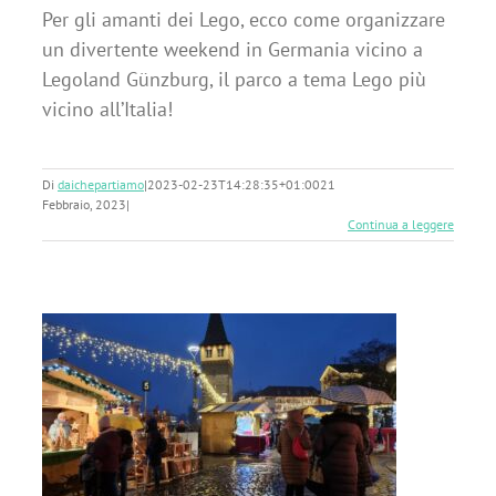
Per gli amanti dei Lego, ecco come organizzare
un divertente weekend in Germania vicino a
Legoland Günzburg, il parco a tema Lego più
vicino all’Italia!
Di
daichepartiamo
|
2023-02-23T14:28:35+01:00
21
Febbraio, 2023
|
Continua a leggere
di