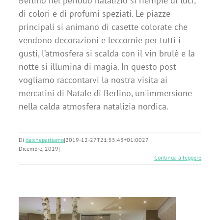
Berlino nel periodo natalizio si riempie di luci,
di colori e di profumi speziati. Le piazze
principali si animano di casette colorate che
vendono decorazioni e leccornie per tutti i
gusti, l’atmosfera si scalda con il vin brulè e la
notte si illumina di magia. In questo post
vogliamo raccontarvi la nostra visita ai
mercatini di Natale di Berlino, un'immersione
nella calda atmosfera natalizia nordica.
Di
daichepartiamo
|
2019-12-27T21:55:43+01:00
27
Dicembre, 2019
|
Continua a leggere