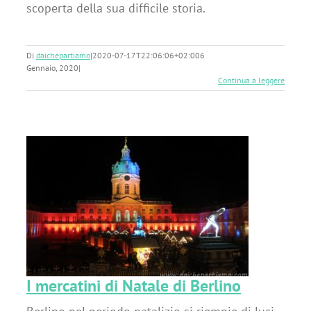
scoperta della sua difficile storia.
Di
daichepartiamo
|
2020-07-17T22:06:06+02:00
6
Gennaio, 2020
|
Continua a leggere
no
I mercatini di Natale di Berlino