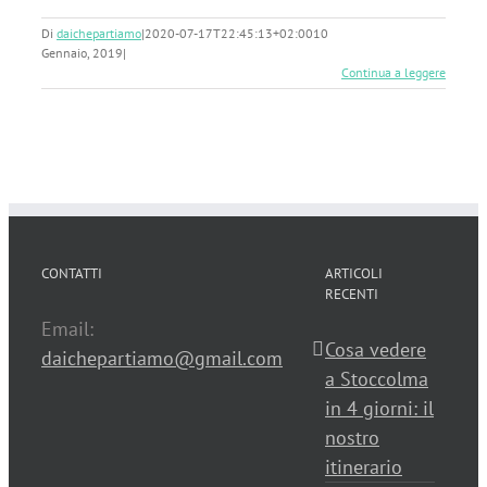
Di
daichepartiamo
|
2020-07-17T22:45:13+02:00
10
Gennaio, 2019
|
Continua a leggere
CONTATTI
ARTICOLI
RECENTI
Email:
Cosa vedere
daichepartiamo@gmail.com
a Stoccolma
in 4 giorni: il
nostro
itinerario