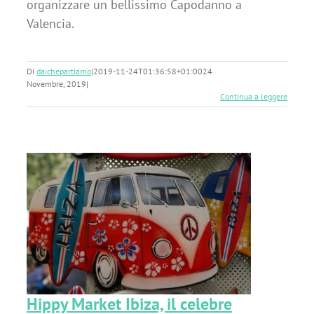
organizzare un bellissimo Capodanno a
Valencia.
Di
daichepartiamo
|
2019-11-24T01:36:58+01:00
24
Novembre, 2019
|
Continua a leggere
e
Hippy Market Ibiza, il celebre