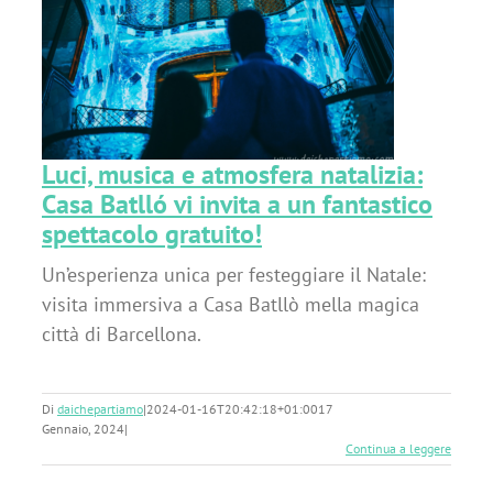
 a
Luci, musica e atmosfera natalizia:
Casa Batlló vi invita a un fantastico
spettacolo gratuito!
Un’esperienza unica per festeggiare il Natale:
visita immersiva a Casa Batllò mella magica
città di Barcellona.
Di
daichepartiamo
|
2024-01-16T20:42:18+01:00
17
Gennaio, 2024
|
Continua a leggere