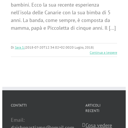
bambini. Ecco la sua recente esperienza
nell'isola delle Canarie con la sua bimba di 5
anni. La banda, come sempre, è composta da
mamma, papà e Piccoletta di cinque anni. Il [...]
Di
Sara S.
|
2018-07-20T12:34:02+02:00
20 Luglio, 2018
|
Continua a leggere
CONTATTI
ARTICOLI
RECENTI
Email:
Cosa vedere
daichepartiamo@gmail.com