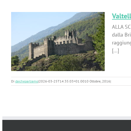
Valtell
ALLA SC
dalla Br
raggiung
[...]
Di
daichepartiamo
|
2026-03-25T14:35:03+01:00
10 Ottobre, 2016
|