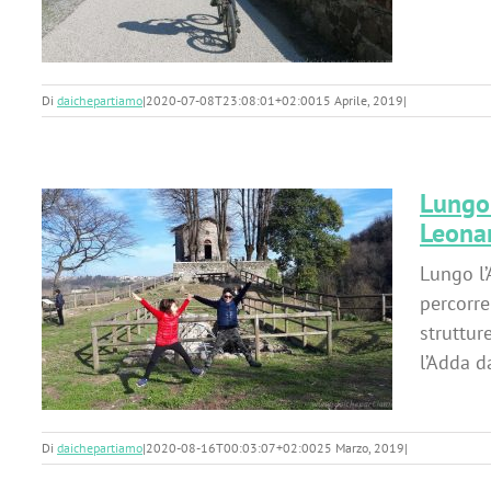
Di
daichepartiamo
|
2020-07-08T23:08:01+02:00
15 Aprile, 2019
|
Lungo 
Leona
Lungo l’
percorre
 e
struttur
l’Adda d
Di
daichepartiamo
|
2020-08-16T00:03:07+02:00
25 Marzo, 2019
|