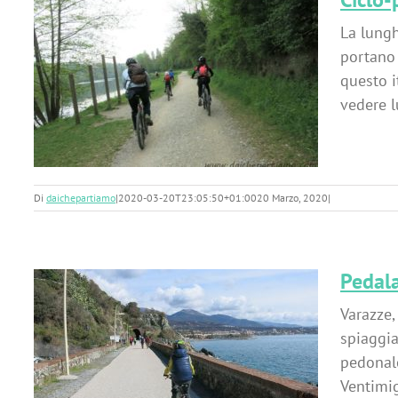
La lungh
portano 
questo i
vedere l
Di
daichepartiamo
|
2020-03-20T23:05:50+01:00
20 Marzo, 2020
|
Pedala
Varazze,
spiaggia
pedonale
Ventimig