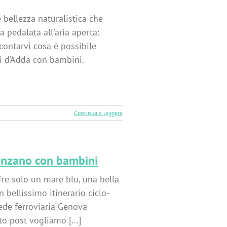
 bellezza naturalistica che
 pedalata all'aria aperta:
contarvi cosa è possibile
pi d’Adda con bambini.
Continua a leggere
renzano con bambini
ffre solo un mare blu, una bella
n bellissimo itinerario ciclo-
ede ferroviaria Genova-
to post vogliamo [...]