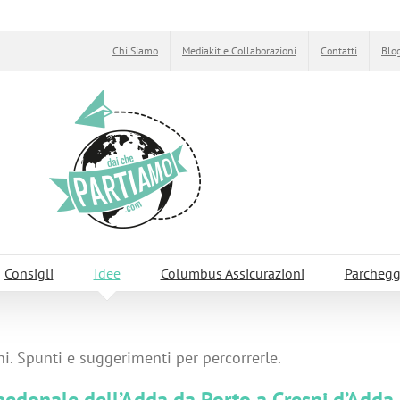
Chi Siamo
Mediakit e Collaborazioni
Contatti
Blog
Consigli
Idee
Columbus Assicurazioni
Parchegg
i. Spunti e suggerimenti per percorrerle.
pedonale dell’Adda da Porto a Crespi d’Adda