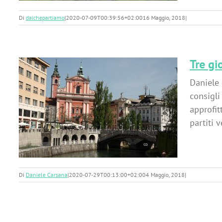
Di
daichepartiamo
|
2020-07-09T00:39:56+02:00
16 Maggio, 2018
|
Tre gi
Daniele 
consigli
approfit
partiti 
Di
Daniele Carsana
|
2020-07-29T00:13:00+02:00
4 Maggio, 2018
|