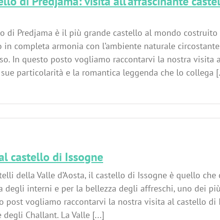
tello di Predjama: visita all’affascinante caste
llo di Predjama è il più grande castello al mondo costruito 
o in completa armonia con l’ambiente naturale circostante
so. In questo posto vogliamo raccontarvi la nostra visita a
e sue particolarità e la romantica leggenda che lo collega [.
 al castello di Issogne
telli della Valle d’Aosta, il castello di Issogne è quello che 
a degli interni e per la bellezza degli affreschi, uno dei pi
o post vogliamo raccontarvi la nostra visita al castello di
 degli Challant. La Valle [...]