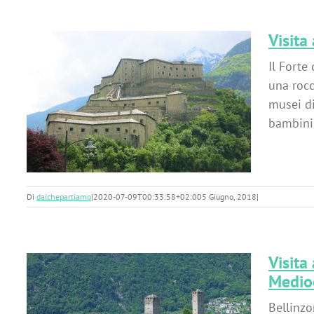
Visita
Il Forte
una rocc
musei di
bambini. 
Di
daichepartiamo
|
2020-07-09T00:33:58+02:00
5 Giugno, 2018
|
Visita
Medio
Bellinzo