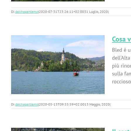
Di
daichepartiamo
|
2020-07-31T23:26:11+02:00
31 Luglio, 2020
|
Cosa v
Bled è u
dell'Alt
più rino
sulla fa
roccioso
Di
daichepartiamo
|
2020-05-13T09:55:59+02:00
13 Maggio, 2020
|