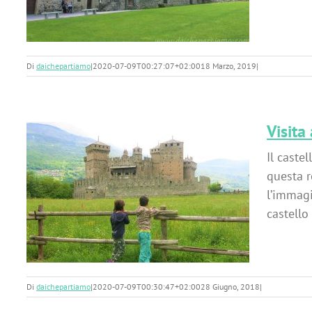
Di
daichepartiamo
|
2020-07-09T00:27:07+02:00
18 Marzo, 2019
|
Visita
Il caste
questa r
l’immagi
i
castello
Di
daichepartiamo
|
2020-07-09T00:30:47+02:00
28 Giugno, 2018
|