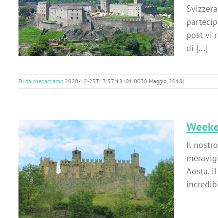
:
Svizzera
partecip
post vi 
di [...]
Di
daichepartiamo
|
2020-12-23T13:57:18+01:00
30 Maggio, 2018
|
Weeken
Il nostr
meravigl
Aosta, il
a
incredibi
i