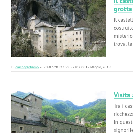
Il cas
grotta
Il caste
costruit
misterio
trova, l
Di
daichepartiamo
|
2020-07-28T23:59:52+02:00
17 Maggio, 2019
|
Visita
Tra i cas
ricchezz
In quest
signorile