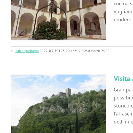
cucina s
vogliamo
a
rendere 
Di
daichepartiamo
|
2022-03-30T23:20:14+02:00
30 Marzo, 2022
|
Visita
Gran par
possibil
storico 
l’affasc
dell’Inn