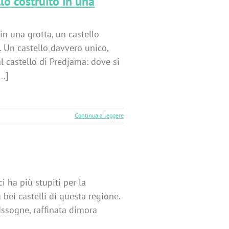
llo costruito in una
in una grotta, un castello
. Un castello davvero unico,
l castello di Predjama: dove si
..]
Continua a leggere
ci ha più stupiti per la
ù bei castelli di questa regione.
 Issogne, raffinata dimora