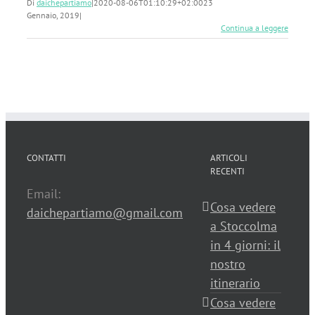
Di
daichepartiamo
|
2020-08-06T01:10:29+02:00
23
Gennaio, 2019
|
Continua a leggere
CONTATTI
ARTICOLI
RECENTI
Email:
Cosa vedere
daichepartiamo@gmail.com
a Stoccolma
in 4 giorni: il
nostro
itinerario
Cosa vedere