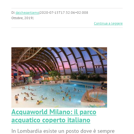
Di
daichepartiamo
|
2020-07-15T17:32:06+02:00
8
Ottobre, 2019
|
Continua a leggere
Acquaworld Milano: il parco
acquatico coperto italiano
In Lombardia esiste un posto dove è sempre