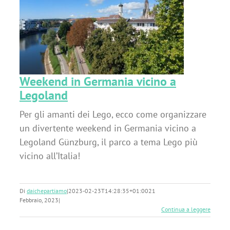
a
Weekend in Germania vicino a
Legoland
Per gli amanti dei Lego, ecco come organizzare
un divertente weekend in Germania vicino a
Legoland Günzburg, il parco a tema Lego più
vicino all’Italia!
Di
daichepartiamo
|
2023-02-23T14:28:35+01:00
21
Febbraio, 2023
|
Continua a leggere