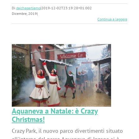
Di
daichepartiamo
|
2019-12-02T23:19:28+01:00
2
Dicembre, 2019
|
Continua a leggere
Aquaneva a Natale: è Crazy
Christmas!
Crazy Park, il nuovo parco divertimenti situato