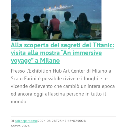
n
Alla scoperta dei segreti del Titanic:
visita alla mostra “An immersive
voyage” a Milano
Presso l’Exhibition Hub Art Center di Milano a
Scalo Farini è possibile rivivere i luoghi e le
vicende dell’evento che cambiò un'intera epoca
ed ancora oggi affascina persone in tutto il
mondo.
Di
daichepartiamo
|
2024-08-28T23:47:46+02:00
28
Agosto, 2024
|