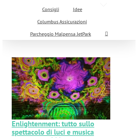
Consigli
Idee
Columbus Assicurazioni
Parcheggio Malpensa JetPark
Enlightenment: tutto sullo
spettacolo di luci e musica