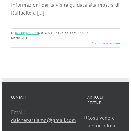
informazioni per la visita guidata alla mostra di
Raffaello a [...]
Di
daichepartiamo
|
2018-03-28T08:56:18+02:00
28
Marzo, 2018
|
Continua a leggere
CONTATTI
ARTICOLI
RECENTI
Email:
Cosa vedere
daichepartiamo@gmail.com
a Stoccolma