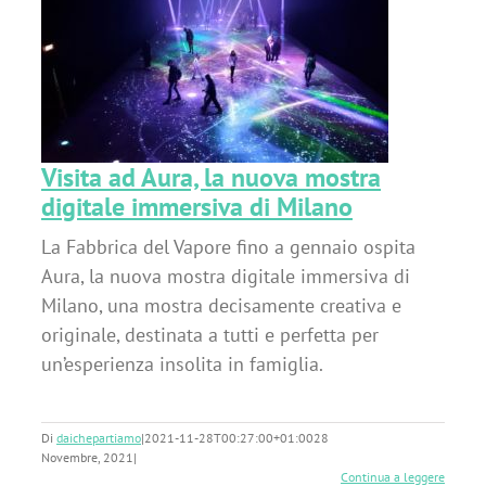
ra
Visita ad Aura, la nuova mostra
digitale immersiva di Milano
La Fabbrica del Vapore fino a gennaio ospita
Aura, la nuova mostra digitale immersiva di
Milano, una mostra decisamente creativa e
originale, destinata a tutti e perfetta per
un’esperienza insolita in famiglia.
Di
daichepartiamo
|
2021-11-28T00:27:00+01:00
28
Novembre, 2021
|
Continua a leggere