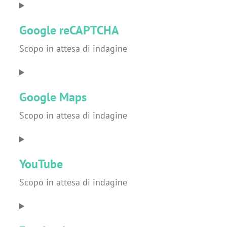
Consent
to
Google reCAPTCHA
service
complianz
Scopo in attesa di indagine
Consent
to
Google Maps
service
google-
Scopo in attesa di indagine
recaptcha
Consent
to
YouTube
service
google-
Scopo in attesa di indagine
maps
Consent
to