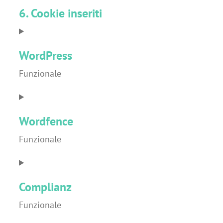
6. Cookie inseriti
WordPress
Funzionale
Consent
to
Wordfence
service
wordpress
Funzionale
Consent
to
Complianz
service
wordfence
Funzionale