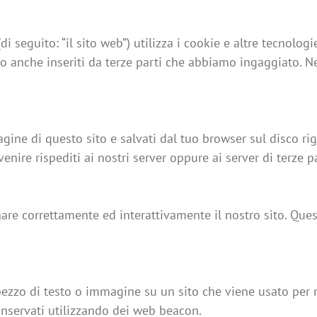
di seguito: “il sito web”) utilizza i cookie e altre tecnolog
ono anche inseriti da terze parti che abbiamo ingaggiato. 
agine di questo sito e salvati dal tuo browser sul disco ri
enire rispediti ai nostri server oppure ai server di terze p
nare correttamente ed interattivamente il nostro sito. Que
pezzo di testo o immagine su un sito che viene usato per mo
onservati utilizzando dei web beacon.