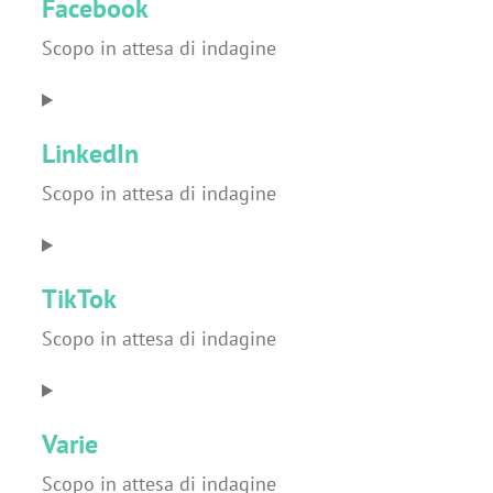
Facebook
service
youtube
Scopo in attesa di indagine
Consent
to
LinkedIn
service
facebook
Scopo in attesa di indagine
Consent
to
TikTok
service
linkedin
Scopo in attesa di indagine
Consent
to
Varie
service
tiktok
Scopo in attesa di indagine