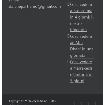
Cosa vedere
daichepartiamo@gmail.com
a Stoccolma
in 4 giorni: il
nostro
itinerario
Cosa vedere
ad Abu
Dhabi in una
giornata
Cosa vedere
a Marrakech
e dintorni in
5 giorni
Copyright 2021 Daichepartiamo | Tutti i
Facebook
Twitter
Instagram
Pinter