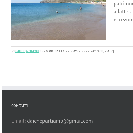
patrimon
adatte a
eccezion
Di
daichepartiamo
|
2026-06-26T16:22:00+02:00
22 Gennaio, 2017
|
CONTATTI
Email:
daichepartiamo@gmail.com