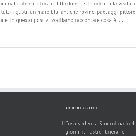
io naturale e culturale difficilmente delude chi la visita: 
 tutti i gusti, un mare blu, antiche rovine, paesaggi pittore
ale. In questo post vi vogliamo raccontare cosa è [...]
ARTICOLI RECENTI
Cosa vedere a Stoccolma in 4
giorni: il nostro itinerario