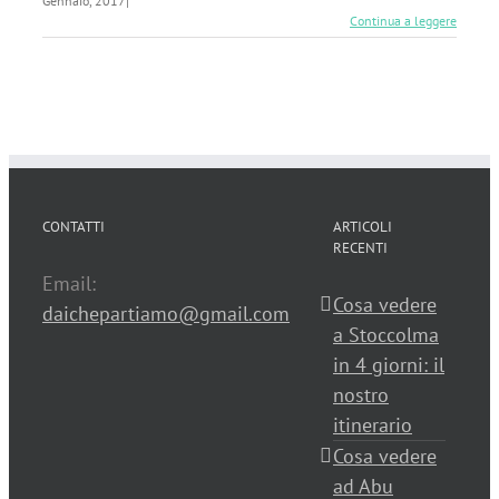
Gennaio, 2017
|
Continua a leggere
CONTATTI
ARTICOLI
RECENTI
Email:
Cosa vedere
daichepartiamo@gmail.com
a Stoccolma
in 4 giorni: il
nostro
itinerario
Cosa vedere
ad Abu