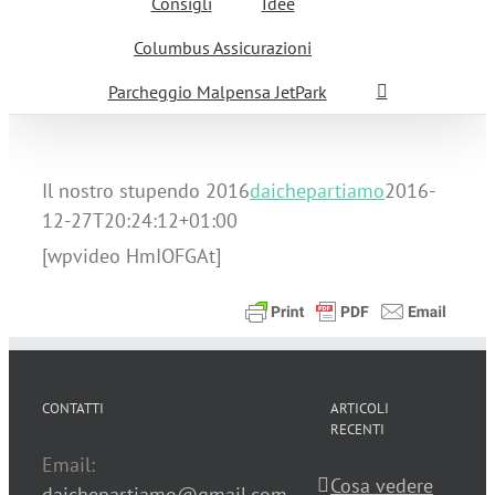
Consigli
Idee
Columbus Assicurazioni
Parcheggio Malpensa JetPark
Il nostro stupendo 2016
daichepartiamo
2016-
12-27T20:24:12+01:00
[wpvideo HmIOFGAt]
CONTATTI
ARTICOLI
RECENTI
Email:
Cosa vedere
daichepartiamo@gmail.com