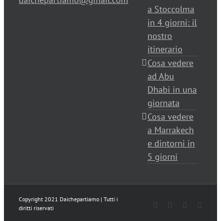
a Stoccolma
in 4 giorni: il
nostro
itinerario
Cosa vedere
ad Abu
Dhabi in una
giornata
Cosa vedere
a Marrakech
e dintorni in
5 giorni
Copyright 2021 Daichepartiamo | Tutti i
Facebook
Twitter
Instagram
Pinter
diritti riservati