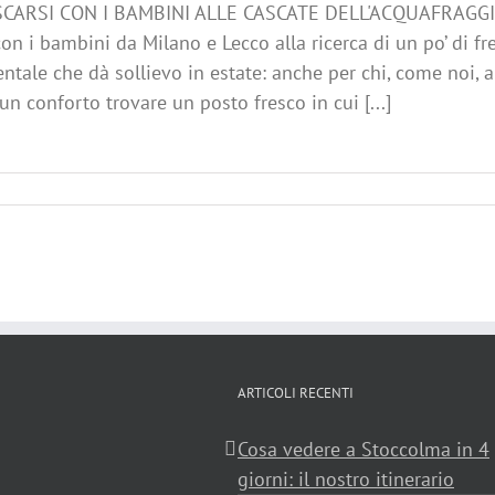
CARSI CON I BAMBINI ALLE CASCATE DELL'ACQUAFRAGGI
on i bambini da Milano e Lecco alla ricerca di un po’ di f
tale che dà sollievo in estate: anche per chi, come noi, 
 un conforto trovare un posto fresco in cui [...]
ARTICOLI RECENTI
Cosa vedere a Stoccolma in 4
giorni: il nostro itinerario