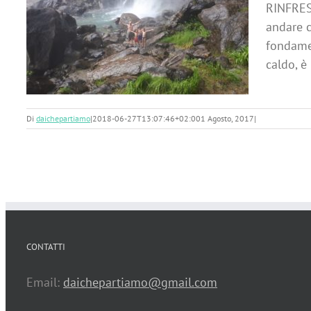
 i
RINFRES
andare c
fondamen
caldo, è
Di
daichepartiamo
|
2018-06-27T13:07:46+02:00
1 Agosto, 2017
|
CONTATTI
Email:
daichepartiamo@gmail.com