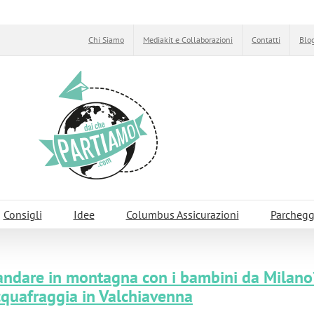
Chi Siamo
Mediakit e Collaborazioni
Contatti
Blog
Consigli
Idee
Columbus Assicurazioni
Parchegg
ndare in montagna con i bambini da Milano?
cquafraggia in Valchiavenna