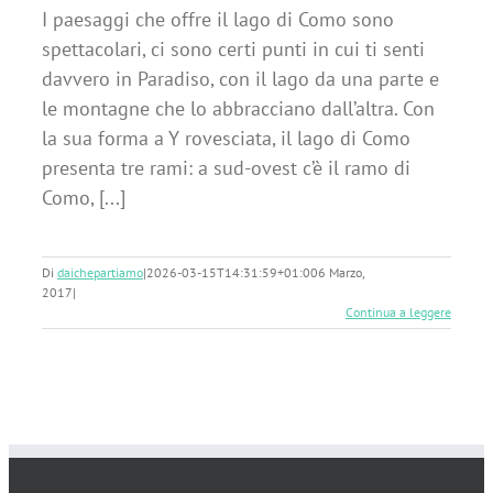
I paesaggi che offre il lago di Como sono
spettacolari, ci sono certi punti in cui ti senti
davvero in Paradiso, con il lago da una parte e
le montagne che lo abbracciano dall’altra. Con
la sua forma a Y rovesciata, il lago di Como
presenta tre rami: a sud-ovest c’è il ramo di
Como, [...]
Di
daichepartiamo
|
2026-03-15T14:31:59+01:00
6 Marzo,
2017
|
Continua a leggere