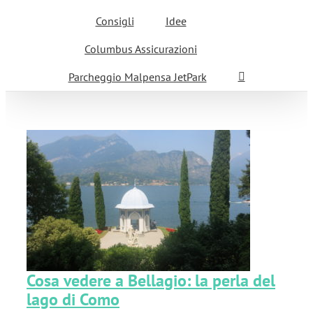
Consigli
Idee
Columbus Assicurazioni
Parcheggio Malpensa JetPark
la
Cosa vedere a Bellagio: la perla del
lago di Como