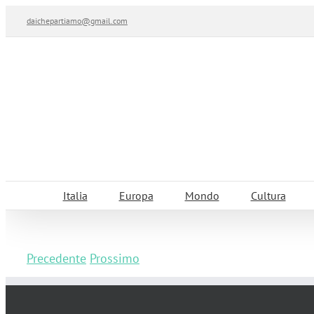
Salta
daichepartiamo@gmail.com
al
contenuto
Italia
Europa
Mondo
Cultura
Precedente
Prossimo
Cosa vedere a Bellagio: la perla del lag