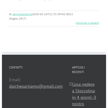
Di
daichepartiamo
|
2020-05-18T22:53:39+02:00
12
Giugno, 2017
|
Continua a leggere
CONTATTI
ARTICOLI
RECENTI
Email:
Cosa vedere
daichepartiamo@gmail.com
a Stoccolma
in 4 giorni: il
nostro