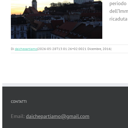
periodo 
e
dell’Imm
ricaduta
Di
daichepartiamo
|
2026-05-28T13:01:26+02:00
21 Dicembre, 2016
|
CONTATTI
Email:
daichepartiamo@gmail.com