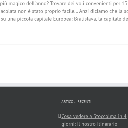
più magico dell'anno? Trovare dei voli convenienti per 1
acolata non è stato proprio facile... Anzi diciamo che la s
 su una piccola capitale Europea: Bratislava, la capitale dell
ARTICOLI RECENTI
Cosa vedere a Stoccolma in 4
giorni: il nostro itinerario