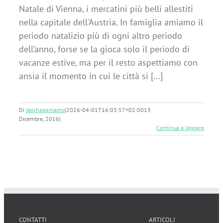
Natale di Vienna, i mercatini più belli allestiti
nella capitale dell'Austria. In famiglia amiamo il
periodo natalizio più di ogni altro periodo
dell’anno, forse se la gioca solo il periodo di
vacanze estive, ma per il resto aspettiamo con
ansia il momento in cui le città si [...]
Di
daichepartiamo
|
2026-04-01T16:03:57+02:00
13
Dicembre, 2016
|
Continua a leggere
CONTATTI
ARTICOLI