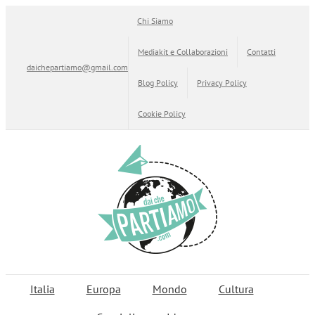
Salta
kotabet
Chi Siamo
slot gacor
al
slot resmi
contenuto
Mediakit e Collaborazioni
Contatti
situs slot
daichepartiamo@gmail.com
Blog Policy
Privacy Policy
Cookie Policy
Italia
Europa
Mondo
Cultura