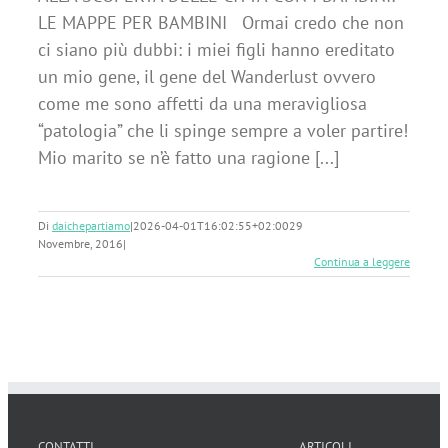
LE MAPPE PER BAMBINI Ormai credo che non
ci siano più dubbi: i miei figli hanno ereditato
un mio gene, il gene del Wanderlust ovvero
come me sono affetti da una meravigliosa
“patologia” che li spinge sempre a voler partire!
Mio marito se n’è fatto una ragione [...]
Di
daichepartiamo
|
2026-04-01T16:02:55+02:00
29
Novembre, 2016
|
Continua a leggere
CONTATTI
ARTICOLI