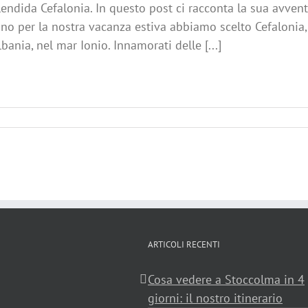
lendida Cefalonia. In questo post ci racconta la sua avven
no per la nostra vacanza estiva abbiamo scelto Cefalonia, 
lbania, nel mar Ionio. Innamorati delle [...]
ARTICOLI RECENTI
Cosa vedere a Stoccolma in 4
giorni: il nostro itinerario