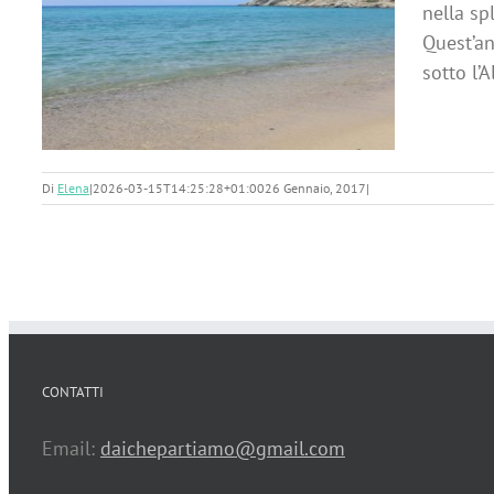
nella sp
Quest’an
sotto l’A
Di
Elena
|
2026-03-15T14:25:28+01:00
26 Gennaio, 2017
|
CONTATTI
Email:
daichepartiamo@gmail.com