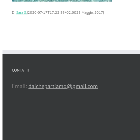
Di
Sara S.
|
2020-07-17T17:22:59+02:00
25 Maggio, 2017
|
CONTATTI
Email:
daichepartiamo@gmail.com