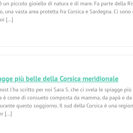
è un piccolo gioiello di natura e di mare. Fa parte della R
o, una vasta area protetta fra Corsica e Sardegna. Ci sono 
oi [...]
agge più belle della Corsica meridionale
ost l'ha scritto per noi Sara S. che ci svela le spiagge più
a è come di consueto composta da mamma, da papà e da Pi
rante questo soggiorno. Il sud della Corsica è una regione 
 [...]