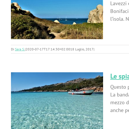
Lavezzi 
Bonifaci
zi
l’isola. N
Di
Sara S.
|
2020-07-17T17:14:30+02:00
18 Luglio, 2017
|
Le spi
Questo p
La band
mezzo du
anche per