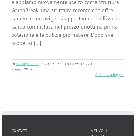
e abbiamo nuovamente scelto come struttura
GardaBreak, una struttura recente che offre
camere e meravigliosi appartamenti a Riva del
Garda con inclusa nel prezzo un’ottima prima
colazione e le pulizie giornaliere. Dopo aver
scoperto [...]
Di
daichepartiamo
|
2020-12-23T13:58:03+01:00
20
Maggio, 2019
|
Continua a leggere
CONTATTI
ARTICOLI