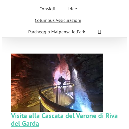
Consigli
Idee
Columbus Assicurazioni
Parcheggio Malpensa JetPark
e
Visita alla Cascata del Varone di Riva
del Garda