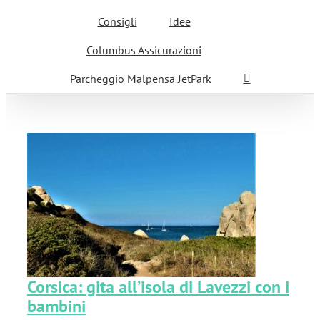
Consigli
Idee
Columbus Assicurazioni
Parcheggio Malpensa JetPark
zi
Corsica: gita all’isola di Lavezzi con i
bambini