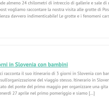
e almeno 24 chilometri di intreccio di gallerie e sale di u
ost vogliamo raccontare la nostra visita alle grotte di P
ienza davvero indimenticabile! Le grotte e i fenomeni cars
orni in Slovenia con bambini
ci racconta il suo itinerario di 3 giorni in Slovenia con ba
 sull'organizzazione del viaggio stesso. Itinerario in Slo
tato del ponte del primo maggio per organizzare una gita 
venerdì 27 aprile nel primo pomeriggio e siamo [...]