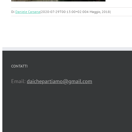
Di
Daniele Carsana
|
2020-07-29T00:13:00+02:00
4 Maggio, 2018
|
CONTATTI
Email:
daichepartiamo@gmail.com