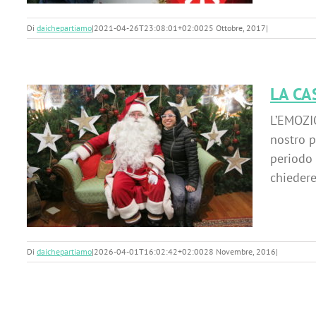
Di
daichepartiamo
|
2021-04-26T23:08:01+02:00
25 Ottobre, 2017
|
LA CA
L’EMOZI
nostro p
periodo 
chiedere 
Di
daichepartiamo
|
2026-04-01T16:02:42+02:00
28 Novembre, 2016
|