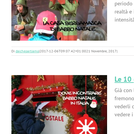
periodo 
realtà e
o
intensità
Di
daichepartiamo
|
2017-12-06T09:07:42+01:00
21 Novembre, 2017
|
Le 10 
Già con 
fremono 
vederli 
vedere i