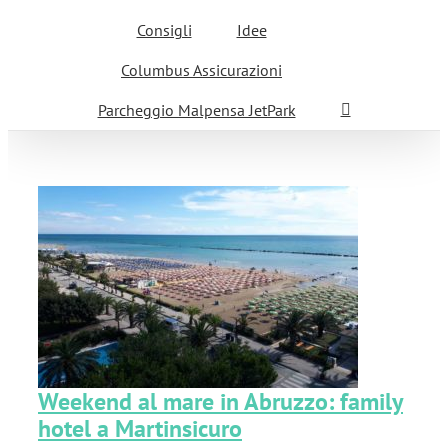
Consigli
Idee
Columbus Assicurazioni
Parcheggio Malpensa JetPark
:
Weekend al mare in Abruzzo: family
hotel a Martinsicuro