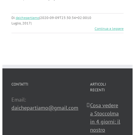
Di
daichepartiamo
|
2020-09-09T23:30:34+02:00
10
Luglio, 2017
|
Continua a leggere
CONTATTI
ARTICOLI
RECENTI
Email:
Cosa vedere
daichepartiamo@gmail.com
a Stoccolma
in 4 giorni: il
nostro