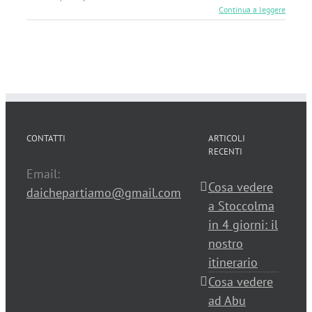
Continua a leggere
CONTATTI
ARTICOLI
RECENTI
Email:
Cosa vedere
daichepartiamo@gmail.com
a Stoccolma
in 4 giorni: il
nostro
itinerario
Cosa vedere
ad Abu