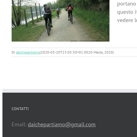
portano 
questo i
vedere l
Di
daichepartiamo
|
2020-03-20T23:05:50+01:00
20 Marzo, 2020
|
CONTATTI
Email:
daichepartiamo@gmail.com