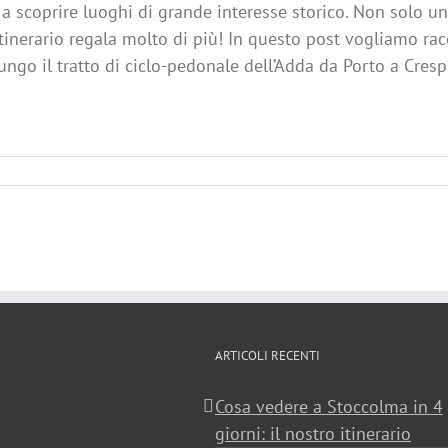
a scoprire luoghi di grande interesse storico. Non solo una
tinerario regala molto di più! In questo post vogliamo rac
ungo il tratto di ciclo-pedonale dell’Adda da Porto a Cres
ARTICOLI RECENTI
Cosa vedere a Stoccolma in 4
giorni: il nostro itinerario