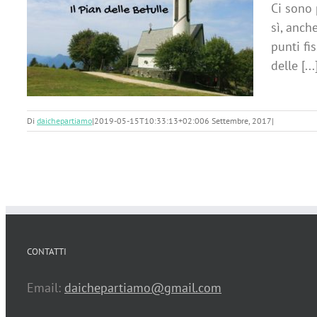
Ci sono 
sì, anch
punti fi
delle [...
Di
daichepartiamo
|
2019-05-15T10:33:13+02:00
6 Settembre, 2017
|
CONTATTI
Email:
daichepartiamo@gmail.com