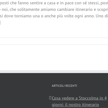
posti che fanno sentire a casa e in pace con sé stessi, post
e noi, che solitamente amiamo cambiare itinerario e scopr
ssi dove torniamo una o anche più volte ogni anno. Uno di 
]
ARTICOLI RECENTI
Cosa vedere a Stoccolma in 4
giorni: il nostro itinerario