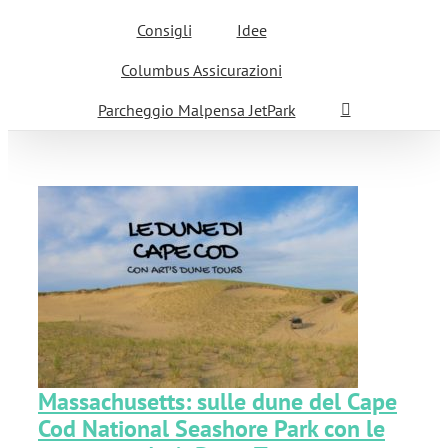
Consigli
Idee
Columbus Assicurazioni
Parcheggio Malpensa JetPark
l
Massachusetts: sulle dune del Cape
Cod National Seashore Park con le