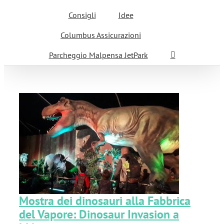
Consigli
Idee
Columbus Assicurazioni
Parcheggio Malpensa JetPark
r
Mostra dei dinosauri alla Fabbrica
del Vapore: Dinosaur Invasion a