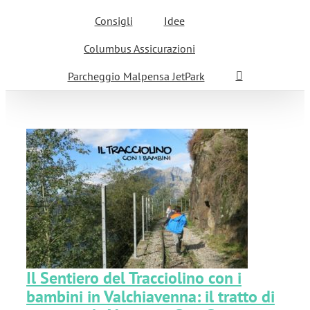
Consigli
Idee
Columbus Assicurazioni
Parcheggio Malpensa JetPark
 i
a
Il Sentiero del Tracciolino con i
bambini in Valchiavenna: il tratto di