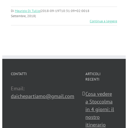
Di
Maurizio Di Tullio
|
2018-09-19T10:31:09+02:00
18
Settembre, 2018
|
Continua a leggere
CONTATTI
ARTICOLI
RECENTI
Email:
Cosa vedere
daichepartiamo@gmail.com
a Stoccolma
in 4 giorni: il
nostro
itinerario