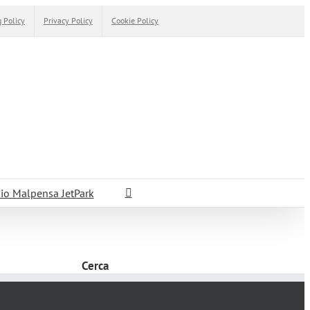
 Policy
Privacy Policy
Cookie Policy
io Malpensa JetPark
Cerca
Cerca
per: