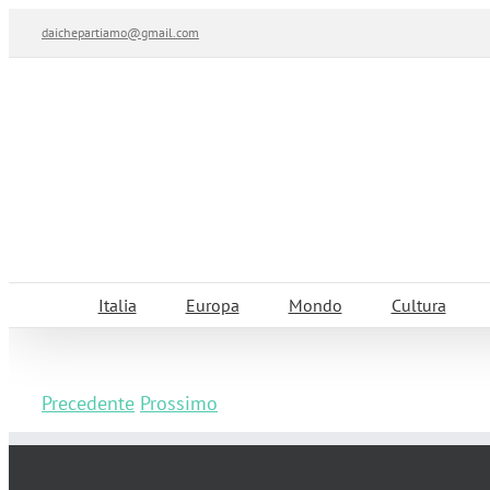
Salta
daichepartiamo@gmail.com
al
contenuto
Italia
Europa
Mondo
Cultura
Precedente
Prossimo
Cosa vedere a Marsiglia in un giorno