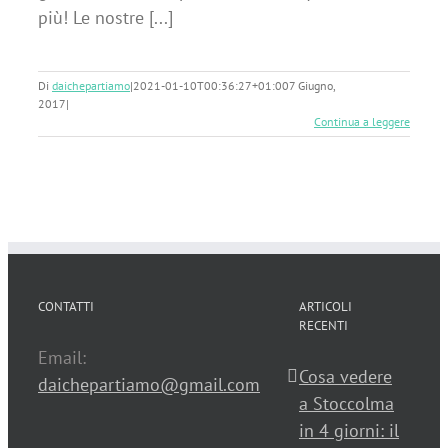
più! Le nostre [...]
Di
daichepartiamo
|
2021-01-10T00:36:27+01:00
7 Giugno,
2017
|
Continua a leggere
CONTATTI
ARTICOLI
RECENTI
Email:
Cosa vedere
daichepartiamo@gmail.com
a Stoccolma
in 4 giorni: il