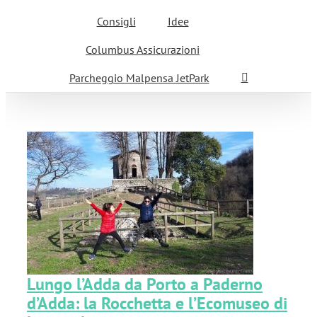
Consigli
Idee
Columbus Assicurazioni
Parcheggio Malpensa JetPark
 e
Lungo l’Adda da Porto a Paderno
d’Adda: la Rocchetta e l’Ecomuseo di