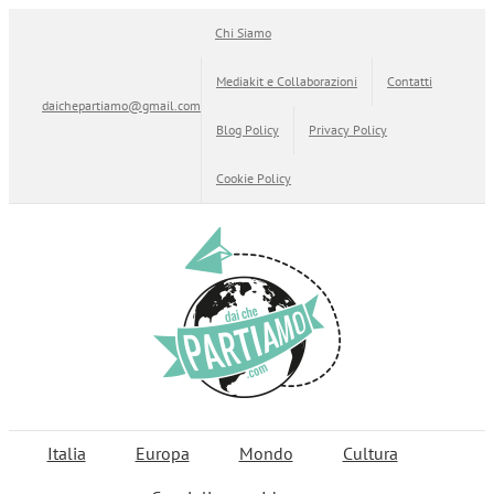
Salta
Chi Siamo
al
contenuto
Mediakit e Collaborazioni
Contatti
daichepartiamo@gmail.com
Blog Policy
Privacy Policy
Cookie Policy
Italia
Europa
Mondo
Cultura