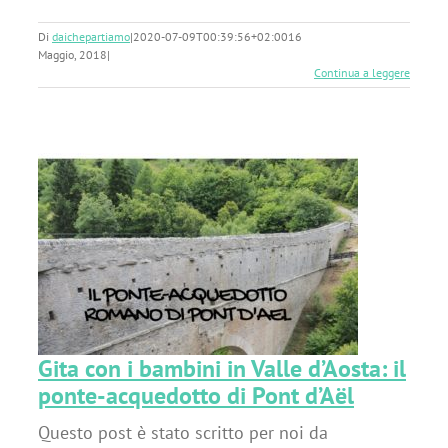
Di
daichepartiamo
|
2020-07-09T00:39:56+02:00
16
Maggio, 2018
|
Continua a leggere
di
Gita con i bambini in Valle d’Aosta: il
ponte-acquedotto di Pont d’Aël
Questo post è stato scritto per noi da