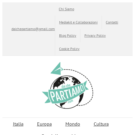
Salta
Chi Siamo
al
contenuto
Mediakit e Collaborazioni
Contatti
daichepartiamo@gmail.com
Blog Policy
Privacy Policy
Cookie Policy
Italia
Europa
Mondo
Cultura