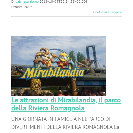
Di
daichepartiamo
|
2019-10-05T22:34:53+02:00
8
Ottobre, 2017
|
Continua a leggere
l
a
Le attrazioni di Mirabilandia, il parco
della Riviera Romagnola
UNA GIORNATA IN FAMIGLIA NEL PARCO DI
DIVERTIMENTI DELLA RIVIERA ROMAGNOLA La