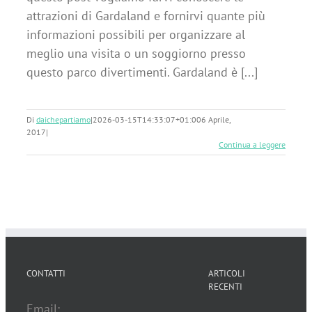
attrazioni di Gardaland e fornirvi quante più
informazioni possibili per organizzare al
meglio una visita o un soggiorno presso
questo parco divertimenti. Gardaland è [...]
Di
daichepartiamo
|
2026-03-15T14:33:07+01:00
6 Aprile,
2017
|
Continua a leggere
CONTATTI
ARTICOLI
RECENTI
Email: