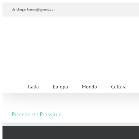
Salta
daichepartiamo@gmail.com
al
contenuto
Italia
Europa
Mondo
Cultura
Precedente
Prossimo
Noleggio auto in vacanza: noleggio o me