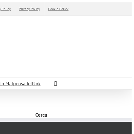
 Policy
Privacy Policy
Cookie Policy
io Malpensa JetPark
Cerca
Cerca
per: