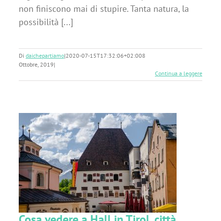
non finiscono mai di stupire. Tanta natura, la
possibilità [...]
Di
daichepartiamo
|
2020-07-15T17:32:06+02:00
8
Ottobre, 2019
|
Continua a leggere
Cosa vedere a Hall in Tirol, città