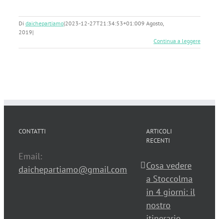
Di
daichepartiamo
|
2023-12-27T21:34:53+01:00
9 Agosto,
2019
|
Continua a leggere
CONTATTI
ARTICOLI
RECENTI
Email:
Cosa vedere
daichepartiamo@gmail.com
a Stoccolma
in 4 giorni: il
nostro
itinerario