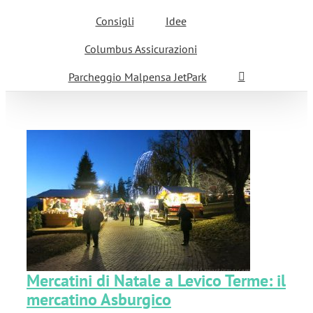
Consigli
Idee
Columbus Assicurazioni
Parcheggio Malpensa JetPark
o
Mercatini di Natale a Levico Terme: il
mercatino Asburgico