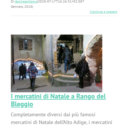
Di
daichepartiamo
|
2020-07-17T16:26:31+02:00
7
Gennaio, 2018
|
Continua a leggere
o
I mercatini di Natale a Rango del
Bleggio
Completamente diversi dai più famosi
mercatini di Natale dell’Alto Adige, i mercatini