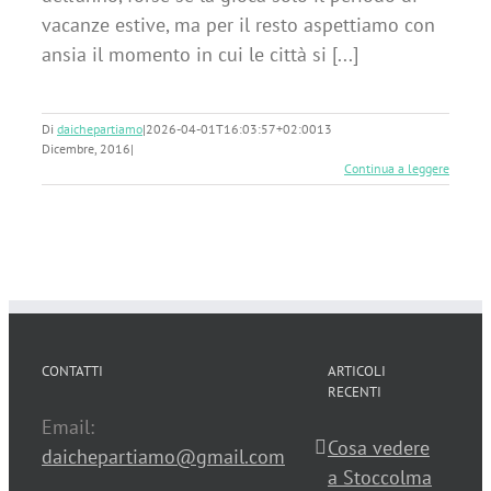
vacanze estive, ma per il resto aspettiamo con
ansia il momento in cui le città si [...]
Di
daichepartiamo
|
2026-04-01T16:03:57+02:00
13
Dicembre, 2016
|
Continua a leggere
CONTATTI
ARTICOLI
RECENTI
Email:
Cosa vedere
daichepartiamo@gmail.com
a Stoccolma