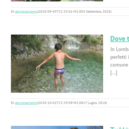
Di
daichepartiamo
|
2020-09-03T22:53:01+02:00
3 Settembre, 2020
|
Dove t
In Lomba
perfetti
comune d
e
[...]
e
Di
daichepartiamo
|
2020-10-02T22:29:09+02:00
17 Luglio, 2018
|