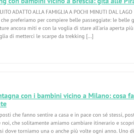
ng con bambini vicino a Brescia: gita alle Pi
UITO ADATTO ALLA FAMIGLIA A POCHI MINUTI DAL LAGO DI
 che preferiamo per compiere belle passeggiate: le belle gi
ure ancora miti e con la voglia di stare all'aria aperta più
glia di metterci le scarpe da trekking [...]
tagna con i bambini vicino a Milano: cosa fa
ate
posti che fanno sentire a casa e in pace con sé stessi, post
e noi, che solitamente amiamo cambiare itinerario e scopr
ssi dove torniamo una o anche più volte ogni anno. Uno di 