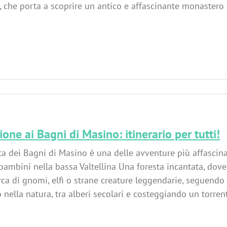
 che porta a scoprire un antico e affascinante monastero 
ione ai Bagni di Masino: itinerario per tutti!
ta dei Bagni di Masino è una delle avventure più affasci
 bambini nella bassa Valtellina Una foresta incantata, dove
erca di gnomi, elfi o strane creature leggendarie, seguend
nella natura, tra alberi secolari e costeggiando un torren