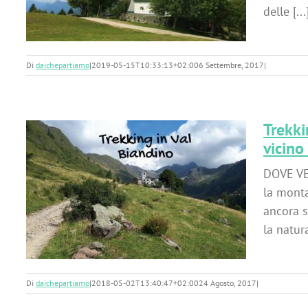
delle [...
Di
daichepartiamo
|
2019-05-15T10:33:13+02:00
6 Settembre, 2017
|
Trekki
vicino
DOVE VE
l
la monta
i
ancora s
la natura
Di
daichepartiamo
|
2018-05-02T13:40:47+02:00
24 Agosto, 2017
|