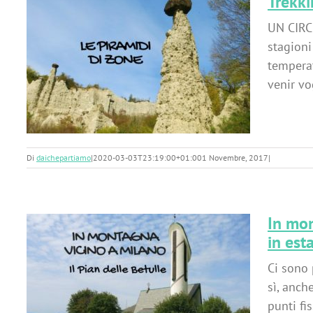
Trekki
UN CIRC
stagioni
a
temperat
venir vo
Di
daichepartiamo
|
2020-03-03T23:19:00+01:00
1 Novembre, 2017
|
In mon
in est
Ci sono 
sì, anch
punti fi