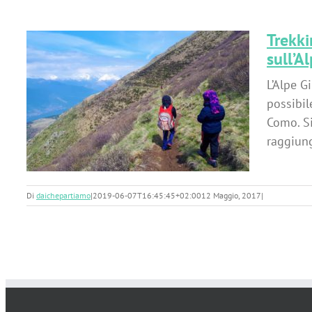
Trekki
sull’A
a
L’Alpe G
possibil
Como. Si
raggiung
Di
daichepartiamo
|
2019-06-07T16:45:45+02:00
12 Maggio, 2017
|