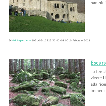
bambini,
Di
daichepartiamo
|
2021-02-10T23:30:42+01:00
10 Febbraio, 2021
|
Escurs
La fores
vivere i
alla ric
:
immerso 