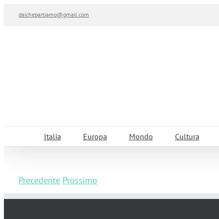
Salta
daichepartiamo@gmail.com
al
contenuto
Italia
Europa
Mondo
Cultura
Precedente
Prossimo
Come organizzare un viaggio a Vienna c