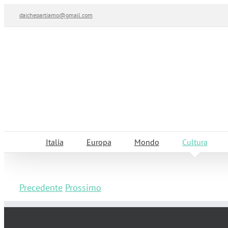
Salta
daichepartiamo@gmail.com
al
contenuto
Italia
Europa
Mondo
Cultura
Precedente
Prossimo
CON I BAMBINI AL MUDEC: IN VIAGGIO 