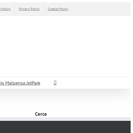
 Policy
Privacy Policy
Cookie Policy
io Malpensa JetPark
Cerca
Cerca
per: