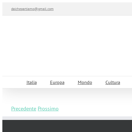
Salta
daichepartiamo@gmail.com
al
contenuto
Italia
Europa
Mondo
Cultura
Precedente
Prossimo
Escursione con Whalewatch Imperia nel S