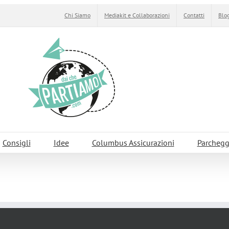
Chi Siamo
Mediakit e Collaborazioni
Contatti
Blog
Consigli
Idee
Columbus Assicurazioni
Parchegg
antuario Internazionale dei Cetacei