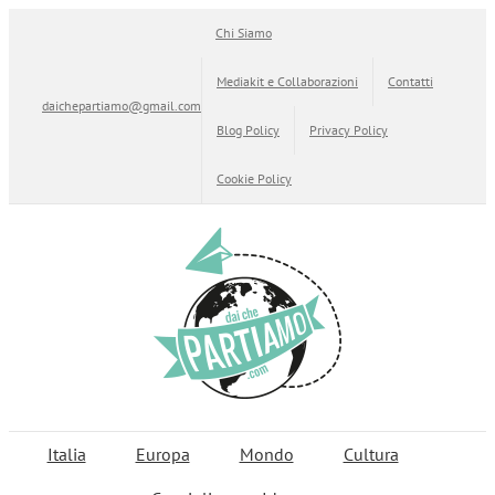
Salta
Chi Siamo
al
contenuto
Mediakit e Collaborazioni
Contatti
daichepartiamo@gmail.com
Blog Policy
Privacy Policy
Cookie Policy
Italia
Europa
Mondo
Cultura